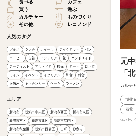
食べる
カフェ
買う
遊ぶ
カルチャー
ものづくり
その他
レコメンド
人気のタグ
グルメ
ランチ
スイーツ
テイクアウト
パン
コーヒー
古着
インテリア
花
ハンドメイド
元中
アーティスト
アウトドア
観光
アート
日本酒
「北
ワイン
イベント
イタリアン
和食
雑貨
居酒屋
キッチンカー
ケーキ
ラーメン
カルチ
エリア
博物
着物
新潟市
新潟市中央区
新潟市西区
新潟市東区
text by 
新潟市南区
新潟市北区
新潟市江南区
新潟市秋葉区
新潟市西蒲区
古町
弥彦村