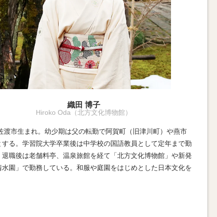
織田 博子
Hiroko Oda（北方文化博物館）
9年佐渡市生まれ。幼少期は父の転勤で阿賀町（旧津川町）や燕市
とする。学習院大学卒業後は中学校の国語教員として定年まで勤
、退職後は老舗料亭、温泉旅館を経て「北方文化博物館」や新発
清水園」で勤務している。和服や庭園をはじめとした日本文化を
。