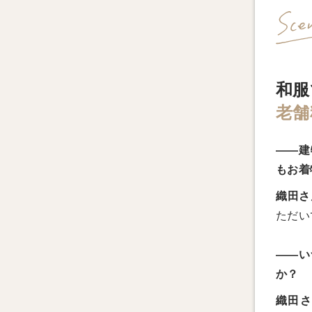
和服
老舗
――建
もお着
織田さ
ただい
――い
か？
織田