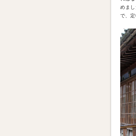
めまし
で、定