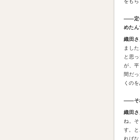
をもら
――定
めたん
織田さ
ました
と思っ
が、平
間だっ
くのを
――そ
織田さ
ね。そ
す。と
ればな