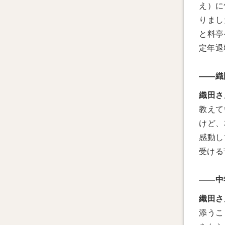
え）に
りまし
と料亭
定年退
――織
織田さ
教えて
けど、
感動し
受ける
――中
織田さ
添うこ