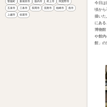
聖籠町
新発田市
胎内市
村上市
阿賀野市
今日は
五泉市
三条市
長岡市
見附市
柏崎市
燕市
頃から
上越市
佐渡市
描いた
にある
博物館
や館内
館」の