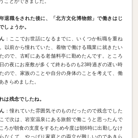
うことができました。
年退職をされた後に、「北方文化博物館」で働きはじ
でしょうか。
ん
：ここでお世話になるまでに、いくつか転職を重ね
。以前から憧れていた、着物で働ける職業に就きたい
たので、古町にある老舗料亭に勤めたんです。ところ
日の夜にお座敷が多くて終わるのも23時過ぎの遅い時
たので、家族のことや自分の身体のことを考えて、働
あきらめました。
れは残念でしたね。
ん
：憧れていた雰囲気そのものだったので残念でした
こで次は、岩室温泉にある旅館で働こうと思ったんで
ころが朝食の支度をするため今度は朝6時に出勤しなけ
らなくて、やっぱり家庭との両立が難しいのであきら