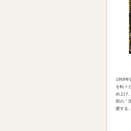
195
を転々
め上げ
田の「
愛する