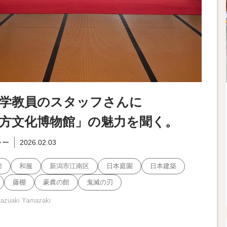
学教員のスタッフさんに
方文化博物館」の魅力を聞く。
ャー
2026.02.03
館
和服
新潟市江南区
日本庭園
日本建築
藤棚
豪農の館
鬼滅の刃
Kazuaki Yamazaki