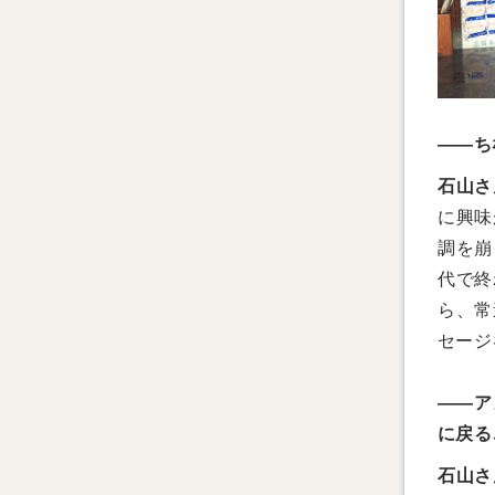
——ち
石山さ
に興味
調を崩
代で終
ら、常
セージ
——ア
に戻る
石山さ