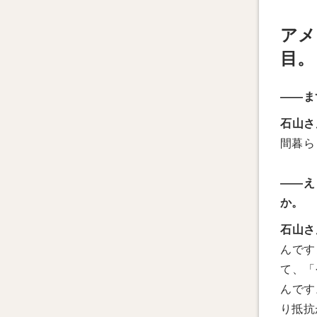
アメ
目。
——ま
石山さ
間暮ら
——え
か。
石山さ
んです
て、「
んです
り抵抗