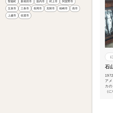
聖籠町
新発田市
胎内市
村上市
阿賀野市
五泉市
三条市
長岡市
見附市
柏崎市
燕市
上越市
佐渡市
石山
19
アメ
カの
（に