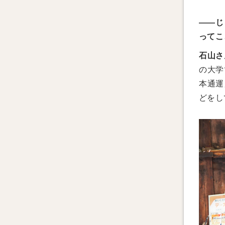
——じ
ってこ
石山さ
の大学
本通運
どをし