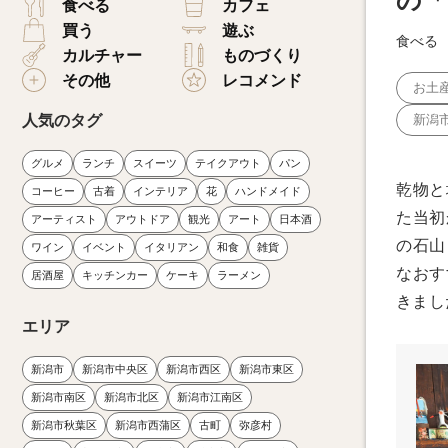
の「
食べる
カフェ
買う
遊ぶ
食べる
カルチャー
ものづくり
その他
レコメンド
お土
人気のタグ
新潟
グルメ
ランチ
スイーツ
テイクアウト
パン
乾物と
コーヒー
古着
インテリア
花
ハンドメイド
た当初
アーティスト
アウトドア
観光
アート
日本酒
の石山
ワイン
イベント
イタリアン
和食
雑貨
なおす
居酒屋
キッチンカー
ケーキ
ラーメン
きまし
エリア
新潟市
新潟市中央区
新潟市西区
新潟市東区
新潟市南区
新潟市北区
新潟市江南区
新潟市秋葉区
新潟市西蒲区
古町
弥彦村