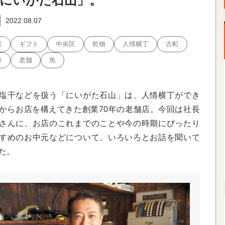
にいがた石山」。
2022.08.07
産
ギフト
中央区
乾物
人情横丁
古町
市
老舗
魚
塩干などを扱う「にいがた石山」は、人情横丁ができ
からお店を構えてきた創業70年の老舗店。今回は社長
さんに、お店のこれまでのことや今の時期にぴったり
すめのお中元などについて、いろいろとお話を聞いて
た。