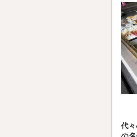
代々
の名