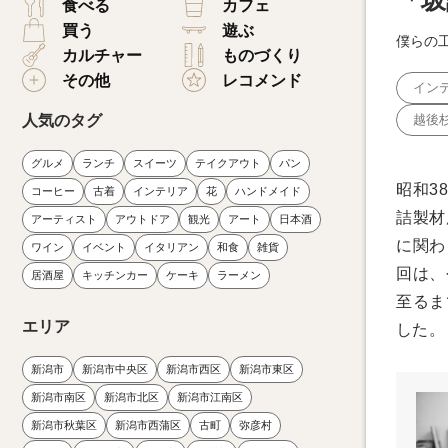
「坂
食べる
カフェ
買う
遊ぶ
僕らの
カルチャー
ものづくり
その他
レコメンド
イン
人気のタグ
越後
グルメ
ランチ
スイーツ
テイクアウト
パン
昭和3
コーヒー
古着
インテリア
花
ハンドメイド
詰製材
アーティスト
アウトドア
観光
アート
日本酒
に関わ
ワイン
イベント
イタリアン
和食
雑貨
回は、
居酒屋
キッチンカー
ケーキ
ラーメン
至るま
エリア
した。
新潟市
新潟市中央区
新潟市西区
新潟市東区
新潟市南区
新潟市北区
新潟市江南区
新潟市秋葉区
新潟市西蒲区
古町
弥彦村