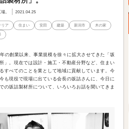
詰製材所」。
工場。
2021.04.25
テリア
住まい
安田
建築
新潟市
木の家
杉
8年の創業以来、事業規模を徐々に拡大させてきた「坂
所」。現在では設計・施工・不動産分野など、住まい
るすべてのことを業として地域に貢献しています。今
今も現役で現場に出ている会長の坂詰さんに、今日に
での坂詰製材所について、いろいろお話を聞いてきま