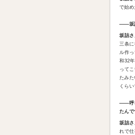
で始め
――坂
坂詰さ
三条に
ル作っ
和32
ってこ
たみた
くらい
――呼
たんで
坂詰さ
れで仕