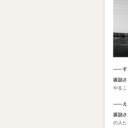
――す
坂詰さ
やるこ
――え
坂詰さ
の人た