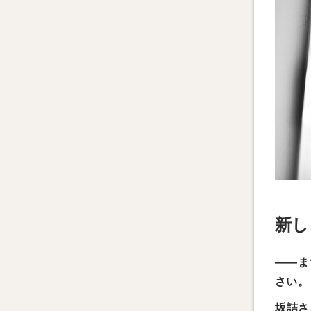
新し
――ま
さい。
坂詰さ