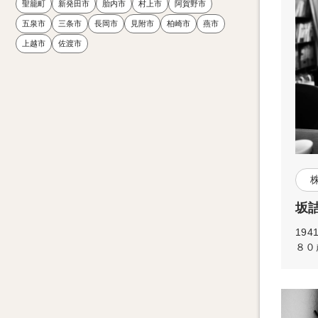
聖籠町
新発田市
胎内市
村上市
阿賀野市
五泉市
三条市
長岡市
見附市
柏崎市
燕市
上越市
佐渡市
坂詰
19
８０