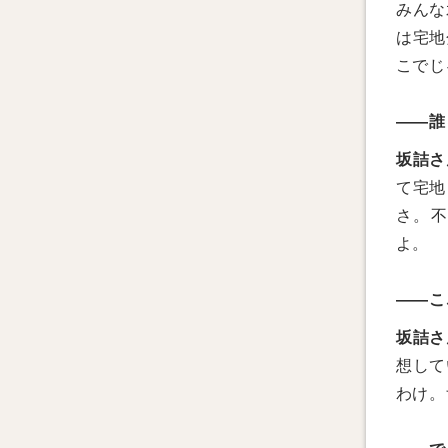
みんな
は宅地
こでじ
――誰
坂詰さ
て宅地
さ。不
よ。
――こ
坂詰さ
想して
わけ。