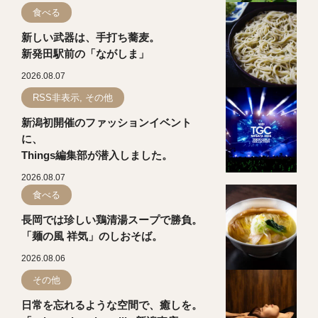
食べる
新しい武器は、手打ち蕎麦。
新発田駅前の「ながしま」
2026.08.07
RSS非表示, その他
新潟初開催のファッションイベント
に、
Things編集部が潜入しました。
2026.08.07
食べる
長岡では珍しい鶏清湯スープで勝負。
「麺の風 祥気」のしおそば。
2026.08.06
その他
日常を忘れるような空間で、癒しを。