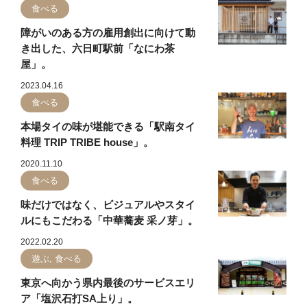
食べる
障がいのある方の雇用創出に向けて動
き出した、六日町駅前「なにわ茶
屋」。
2023.04.16
食べる
本場タイの味が堪能できる「駅南タイ
料理 TRIP TRIBE house」。
2020.11.10
食べる
味だけではなく、ビジュアルやスタイ
ルにもこだわる「中華蕎麦 采ノ芽」。
2022.02.20
遊ぶ, 食べる
東京へ向かう県内最後のサービスエリ
ア「塩沢石打SA上り」。