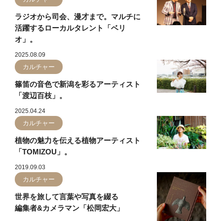
ラジオから司会、漫才まで。マルチに
活躍するローカルタレント「ベリ
オ」。
2025.08.09
カルチャー
篠笛の音色で新潟を彩るアーティスト
「渡辺百枝」。
2025.04.24
カルチャー
植物の魅力を伝える植物アーティスト
「TOMIZOU」。
2019.09.03
カルチャー
世界を旅して言葉や写真を綴る
編集者&カメラマン「松岡宏大」