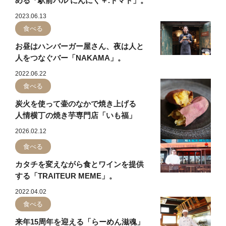
める「駅前バル にんにく＋.トマト」。
2023.06.13
食べる
お昼はハンバーガー屋さん、夜は人と
人をつなぐバー「NAKAMA」。
2022.06.22
食べる
炭火を使って壷のなかで焼き上げる
人情横丁の焼き芋専門店「いも福」
2026.02.12
食べる
カタチを変えながら食とワインを提供
する「TRAITEUR MEME」。
2022.04.02
食べる
来年15周年を迎える「らーめん滋魂」