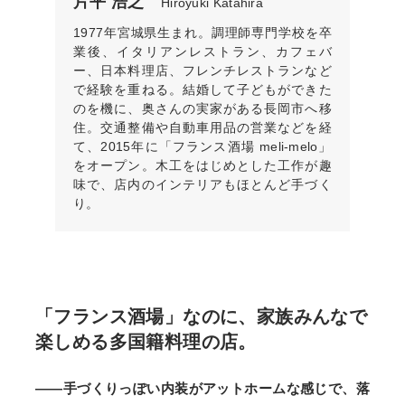
片平 浩之
Hiroyuki Katahira
1977年宮城県生まれ。調理師専門学校を卒
業後、イタリアンレストラン、カフェバ
ー、日本料理店、フレンチレストランなど
で経験を重ねる。結婚して子どもができた
のを機に、奥さんの実家がある長岡市へ移
住。交通整備や自動車用品の営業などを経
て、2015年に「フランス酒場 meli-melo」
をオープン。木工をはじめとした工作が趣
味で、店内のインテリアもほとんど手づく
り。
「フランス酒場」なのに、家族みんなで
楽しめる多国籍料理の店。
——手づくりっぽい内装がアットホームな感じで、落