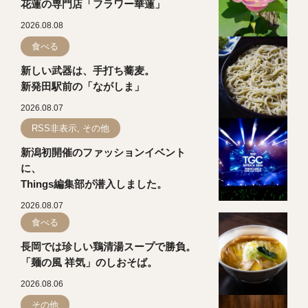
花蓮の専門店「フラワー華蓮」
2026.08.08
食べる
新しい武器は、手打ち蕎麦。
新発田駅前の「ながしま」
2026.08.07
RSS非表示, その他
新潟初開催のファッションイベント
に、
Things編集部が潜入しました。
2026.08.07
食べる
長岡では珍しい鶏清湯スープで勝負。
「麺の風 祥気」のしおそば。
2026.08.06
その他