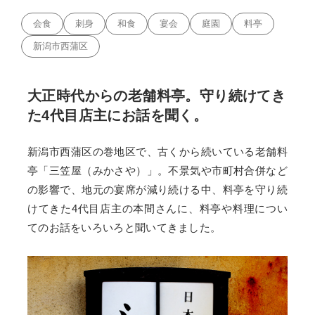
会食
刺身
和食
宴会
庭園
料亭
新潟市西蒲区
大正時代からの老舗料亭。守り続けてき
た4代目店主にお話を聞く。
新潟市西蒲区の巻地区で、古くから続いている老舗料
亭「三笠屋（みかさや）」。不景気や市町村合併など
の影響で、地元の宴席が減り続ける中、料亭を守り続
けてきた4代目店主の本間さんに、料亭や料理につい
てのお話をいろいろと聞いてきました。