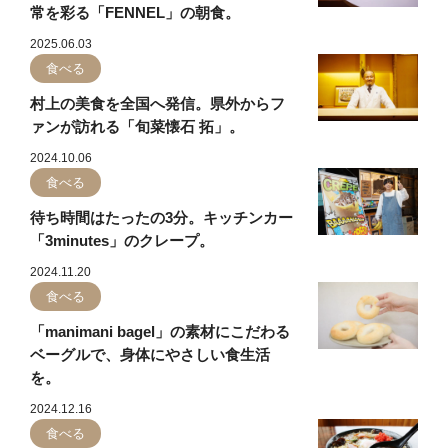
常を彩る「FENNEL」の朝食。
2025.06.03
食べる
村上の美食を全国へ発信。県外からフ
ァンが訪れる「旬菜懐石 拓」。
2024.10.06
食べる
待ち時間はたったの3分。キッチンカー
「3minutes」のクレープ。
2024.11.20
食べる
「manimani bagel」の素材にこだわる
ベーグルで、身体にやさしい食生活
を。
2024.12.16
食べる