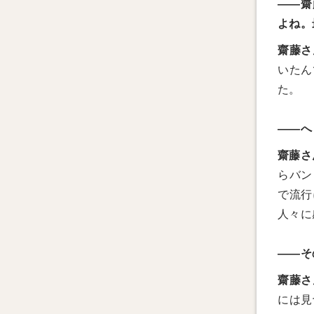
——齋
よね。
齋藤さ
いたん
た。
——へ
齋藤さ
らバン
で流行
人々に
——そ
齋藤さ
には見