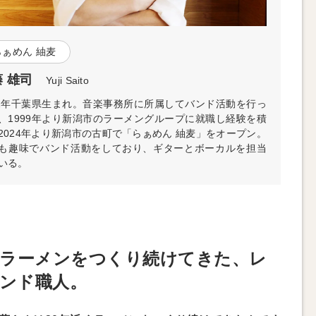
らぁめん 紬麦
 雄司
Yuji Saito
72年千葉県生まれ。音楽事務所に所属してバンド活動を行っ
、1999年より新潟市のラーメングループに就職し経験を積
2024年より新潟市の古町で「らぁめん 紬麦」をオープン。
も趣味でバンド活動をしており、ギターとボーカルを担当
いる。
年ラーメンをつくり続けてきた、レ
ンド職人。