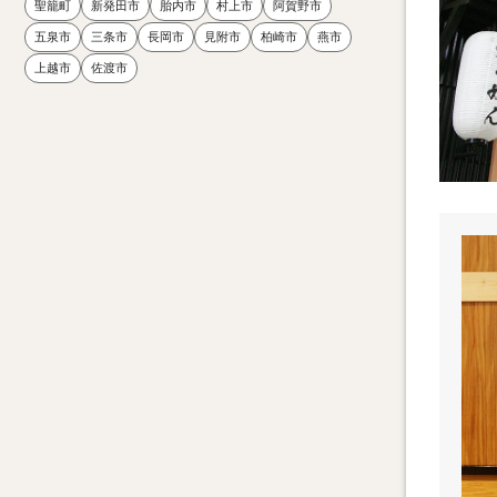
聖籠町
新発田市
胎内市
村上市
阿賀野市
五泉市
三条市
長岡市
見附市
柏崎市
燕市
上越市
佐渡市