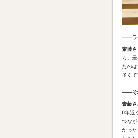
——ラ
齋藤さ
ら、最
たのは
多くて
——そ
齋藤さ
0年近
つなが
かった