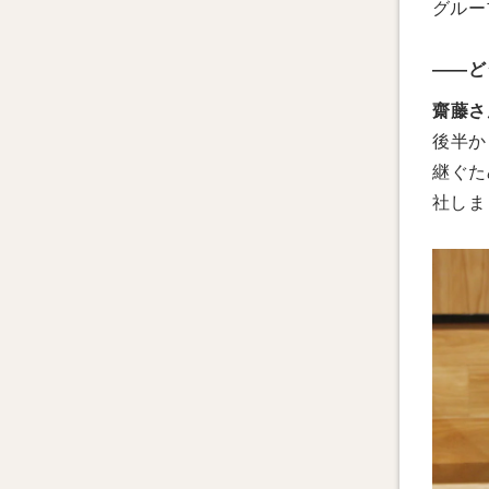
グルー
——ど
齋藤さ
後半か
継ぐた
社しま