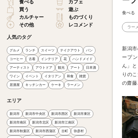
ープ
食べる
カフェ
買う
遊ぶ
食べる
カルチャー
ものづくり
その他
レコメンド
ラー
人気のタグ
新潟市
グルメ
ランチ
スイーツ
テイクアウト
パン
ープン
コーヒー
古着
インテリア
花
ハンドメイド
ん」と
アーティスト
アウトドア
観光
アート
日本酒
りのこ
ワイン
イベント
イタリアン
和食
雑貨
の齋藤
居酒屋
キッチンカー
ケーキ
ラーメン
エリア
新潟市
新潟市中央区
新潟市西区
新潟市東区
新潟市南区
新潟市北区
新潟市江南区
新潟市秋葉区
新潟市西蒲区
古町
弥彦村