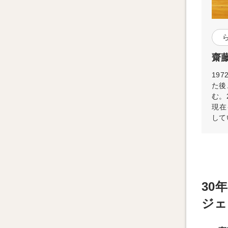
齋藤
19
た後
む。
現在
して
30
ジェ