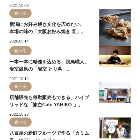
2021.10.03
食べる
新潟にお好み焼き文化を広めたい、
本場の味の「大阪お好み焼き 直」。
2026.05.14
食べる
一本一本に精魂を込める、焼鳥職人。
岩室温泉の「岩室 とり蔦」。
2021.10.14
食べる
店舗販売も移動販売もできる、ハイブ
リッドな「旅空Cafe-YAHIKO-」。
2022.10.28
食べる
八百屋の新鮮フルーツで作る「カミム