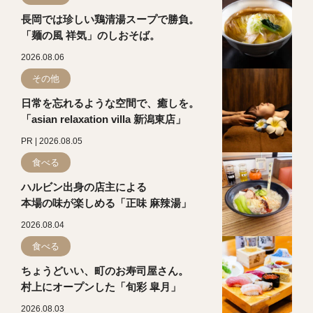
長岡では珍しい鶏清湯スープで勝負。
「麺の風 祥気」のしおそば。
2026.08.06
その他
日常を忘れるような空間で、癒しを。
「asian relaxation villa 新潟東店」
PR | 2026.08.05
食べる
ハルビン出身の店主による
本場の味が楽しめる「正味 麻辣湯」
2026.08.04
食べる
ちょうどいい、町のお寿司屋さん。
村上にオープンした「旬彩 皐月」
2026.08.03