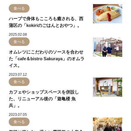
食べる
ハーブで身体もこころも癒される、西
蒲区の「kokiriのごはんとおやつ」。
2025.02.08
食べる
オムレツにこだわりのソースを合わせ
た「cafe＆bistro Sakuraya」のオムラ
イス。
2023.07.12
食べる
カフェやショップスペースを併設し
た、リニューアル後の「遊亀楼 魚
兵」。
2023.07.05
食べる