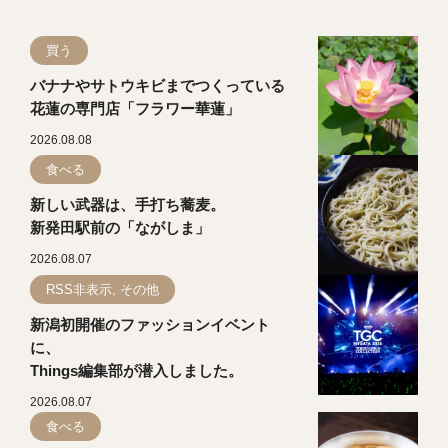
買う
バナナやサトウキビまでつくっている
花蓮の専門店「フラワー華蓮」
2026.08.08
食べる
新しい武器は、手打ち蕎麦。
新発田駅前の「ながしま」
2026.08.07
RSS非表示, その他
新潟初開催のファッションイベント
に、
Things編集部が潜入しました。
2026.08.07
食べる