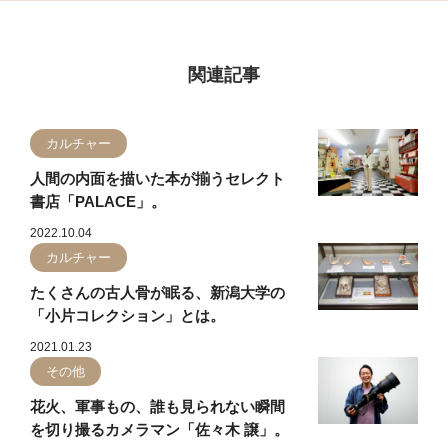
関連記事
カルチャー
人間の内面を描いた本が揃うセレクト
書店「PALACE」。
2022.10.04
カルチャー
たくさんの古人骨が眠る、新潟大学の
「小片コレクション」とは。
2021.01.23
その他
花火、軍事もの、誰も見られない瞬間
を切り撮るカメラマン「佐々木 譲」。