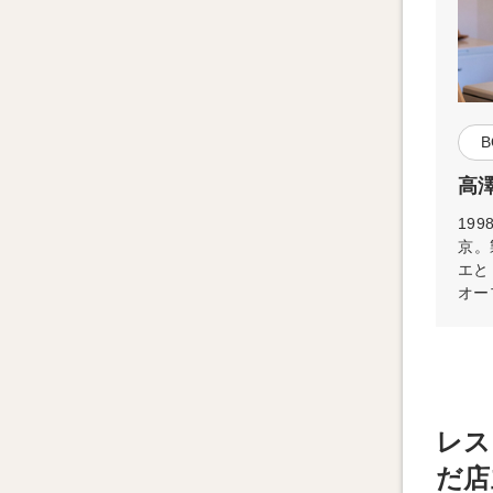
B
高澤
19
京。
エと
オー
レス
だ店