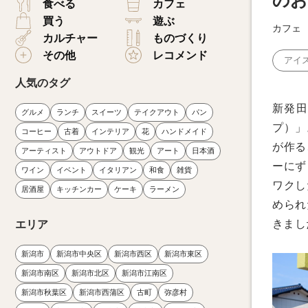
のお
食べる
カフェ
買う
遊ぶ
カフェ
カルチャー
ものづくり
その他
レコメンド
アイ
人気のタグ
新発田
グルメ
ランチ
スイーツ
テイクアウト
パン
プ）」
コーヒー
古着
インテリア
花
ハンドメイド
が作る
アーティスト
アウトドア
観光
アート
日本酒
ーにず
ワイン
イベント
イタリアン
和食
雑貨
ワクし
居酒屋
キッチンカー
ケーキ
ラーメン
められ
きまし
エリア
新潟市
新潟市中央区
新潟市西区
新潟市東区
新潟市南区
新潟市北区
新潟市江南区
新潟市秋葉区
新潟市西蒲区
古町
弥彦村