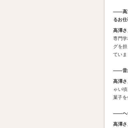
――高
るお仕
高澤さ
専門学
グを担
ていま
――昔
高澤さ
ゃい頃
菓子を
――へ
高澤さ