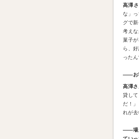
高澤
な」っ
グで新
考えな
菓子が
ら、好
ったん
――お
高澤さ
貸して
だ！」
れが去
――場
ていっ