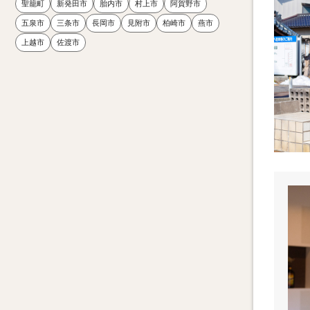
聖籠町
新発田市
胎内市
村上市
阿賀野市
五泉市
三条市
長岡市
見附市
柏崎市
燕市
上越市
佐渡市