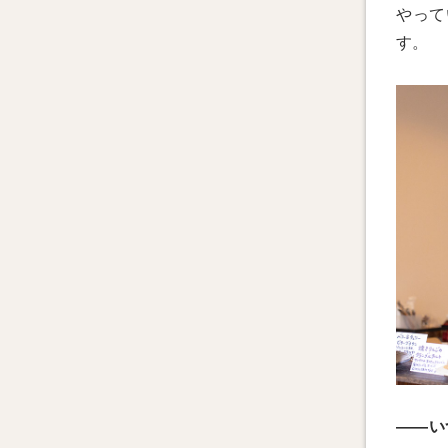
やって
す。
――い