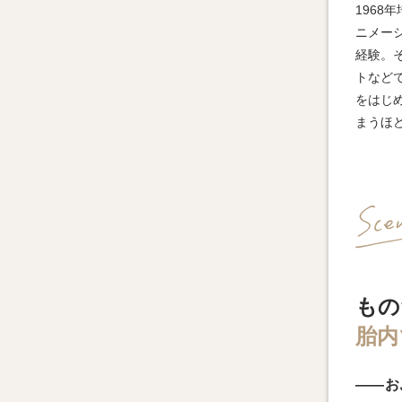
196
ニメー
経験。
トなど
をはじ
まうほ
もの
胎内
――お