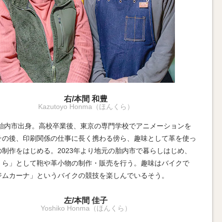
右/本間 和豊
Kazutoyo Honma（ほんくら）
7年胎内市出身。高校卒業後、東京の専門学校でアニメーションを
その後、印刷関係の仕事に長く携わる傍ら、趣味として革を使っ
の制作をはじめる。2023年より地元の胎内市で暮らしはじめ、
くら」として鞄や革小物の制作・販売を行う。趣味はバイクで
ジムカーナ」というバイクの競技を楽しんでいるそう。
左/本間 佳子
Yoshiko Honma（ほんくら）