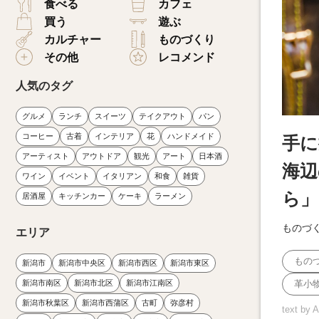
食べる
カフェ
買う
遊ぶ
カルチャー
ものづくり
その他
レコメンド
人気のタグ
グルメ
ランチ
スイーツ
テイクアウト
パン
コーヒー
古着
インテリア
花
ハンドメイド
手に
アーティスト
アウトドア
観光
アート
日本酒
海辺
ワイン
イベント
イタリアン
和食
雑貨
ら」
居酒屋
キッチンカー
ケーキ
ラーメン
ものづ
エリア
もの
新潟市
新潟市中央区
新潟市西区
新潟市東区
新潟市南区
新潟市北区
新潟市江南区
革小
新潟市秋葉区
新潟市西蒲区
古町
弥彦村
text by