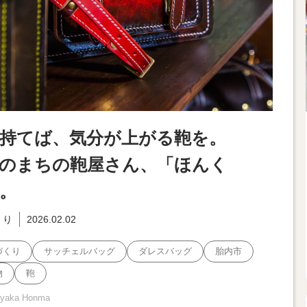
持てば、気分が上がる鞄を。
のまちの鞄屋さん、「ほんく
。
くり
2026.02.02
づくり
サッチェルバッグ
ダレスバッグ
胎内市
物
鞄
 Ayaka Honma