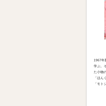
196
学ぶ。
た小物
「ほん
「モト