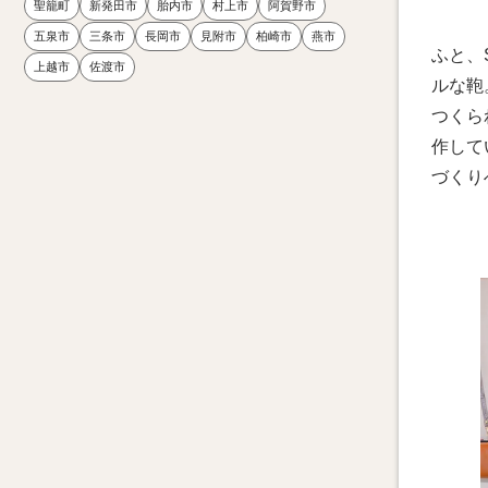
聖籠町
新発田市
胎内市
村上市
阿賀野市
五泉市
三条市
長岡市
見附市
柏崎市
燕市
ふと、
上越市
佐渡市
ルな鞄
つくら
作して
づくり