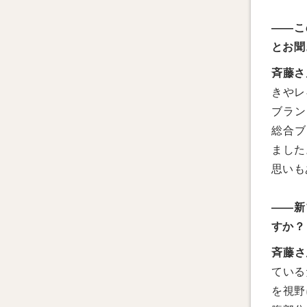
――こ
とお聞
斉藤さ
きやレ
ブラン
総合ブラ
ました
思いも
――新
すか？
斉藤さ
ている
を視野