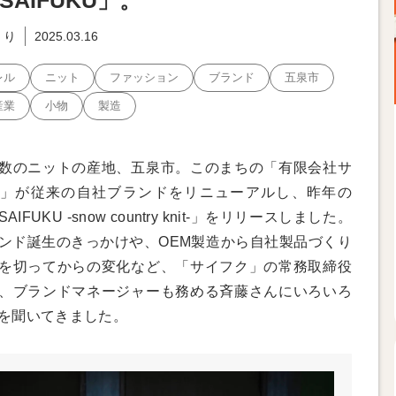
SAIFUKU」。
くり
2025.03.16
レル
ニット
ファッション
ブランド
五泉市
産業
小物
製造
数のニットの産地、五泉市。このまちの「有限会社サ
」が従来の自社ブランドをリニューアルし、昨年の
AIFUKU -snow country knit-」をリリースしました。
ンド誕生のきっかけや、OEM製造から自社製品づくり
を切ってからの変化など、「サイフク」の常務取締役
、ブランドマネージャーも務める斉藤さんにいろいろ
を聞いてきました。