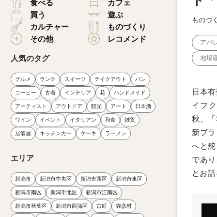
ド「
食べる
カフェ
買う
遊ぶ
ものづ
カルチャー
ものづくり
その他
レコメンド
アパ
人気のタグ
地場
グルメ
ランチ
スイーツ
テイクアウト
パン
日本有
コーヒー
古着
インテリア
花
ハンドメイド
イフク
アーティスト
アウトドア
観光
アート
日本酒
秋、「S
ワイン
イベント
イタリアン
和食
雑貨
新ブラ
居酒屋
キッチンカー
ケーキ
ラーメン
へと舵
エリア
であり
とお話
新潟市
新潟市中央区
新潟市西区
新潟市東区
新潟市南区
新潟市北区
新潟市江南区
新潟市秋葉区
新潟市西蒲区
古町
弥彦村