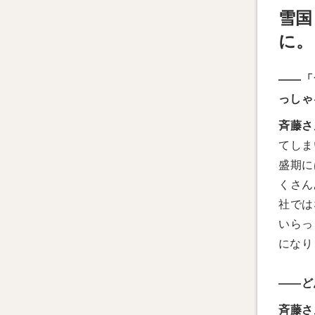
雪国
に。
――「
っしゃ
斉藤さ
てしま
盛期に
くさん
社では
いらっ
になり
――ど
斉藤さ