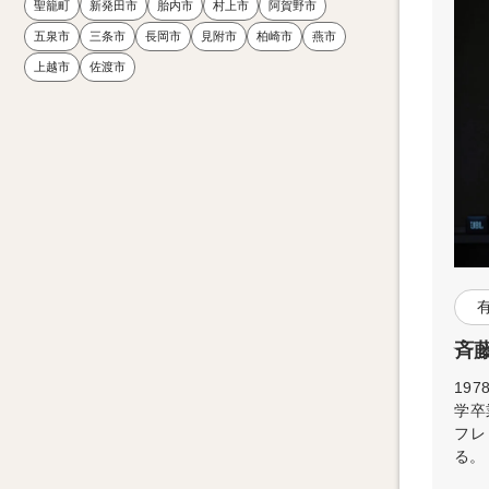
聖籠町
新発田市
胎内市
村上市
阿賀野市
五泉市
三条市
長岡市
見附市
柏崎市
燕市
上越市
佐渡市
斉
19
学卒
フレ
る。