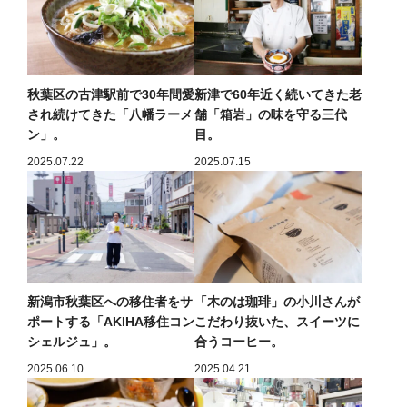
秋葉区の古津駅前で30年間愛
新津で60年近く続いてきた老
され続けてきた「八幡ラーメ
舗「箱岩」の味を守る三代
ン」。
目。
2025.07.22
2025.07.15
新潟市秋葉区への移住者をサ
「木のは珈琲」の小川さんが
ポートする「AKIHA移住コン
こだわり抜いた、スイーツに
シェルジュ」。
合うコーヒー。
2025.06.10
2025.04.21