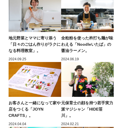
地元野菜とママに寄り添う
全粒粉を使った杵打ち麺が味
「日々のごはん作りがラクに
わえる「Noodleいたば」の
なる料理教室」。
醤油ラーメン。
2024.09.25
2024.06.19
お客さんと一緒になって家や
元保育士の顔を持つ若手実力
店をつくる「JOYN
派マジシャン「HIDE笹
CRAFTS」。
川」。
2024.04.04
2024.02.21