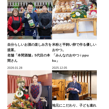
自分らしいお酒の楽しみ方を
米粉と平飼い卵で作る優しい
提案。
おやつ。
老舗「本間酒舗」5代目の本
「みんなのおやつ i ppu
間さん
ku」
2026.01.28
2025.12.05
地元にこだわり、子ども連れ