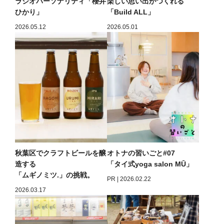
ラジオパーソナリティ「櫻井
楽しい思い出がつくれる
ひかり」
「Build ALL」
2026.05.12
2026.05.01
秋葉区でクラフトビールを醸
オトナの習いごと#07
造する
「タイ式yoga salon MŪ」
「ムギノミツ.」の挑戦。
PR | 2026.02.22
2026.03.17