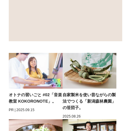
オトナの習いごと #02「音楽
自家製米を使い昔ながらの製
教室 KOKORONOTE」。
法でつくる「新潟森林農園」
の笹団子。
PR | 2025.09.15
2025.08.26