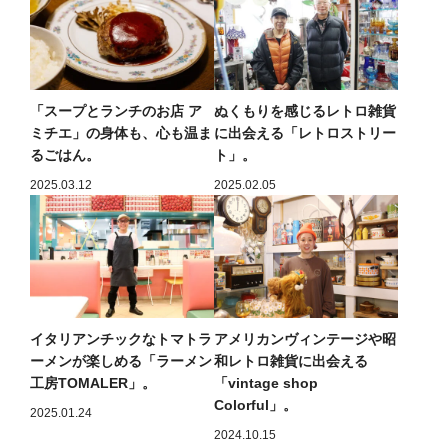
「スープとランチのお店 ア
ぬくもりを感じるレトロ雑貨
ミチエ」の身体も、心も温ま
に出会える「レトロストリー
るごはん。
ト」。
2025.03.12
2025.02.05
イタリアンチックなトマトラ
アメリカンヴィンテージや昭
ーメンが楽しめる「ラーメン
和レトロ雑貨に出会える
工房TOMALER」。
「vintage shop
Colorful」。
2025.01.24
2024.10.15