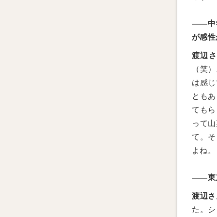
――中
が感性
渡辺
（笑）
は感じ
ともあ
てもら
って山
て。そ
よね。
――東
渡辺さ
た。シ