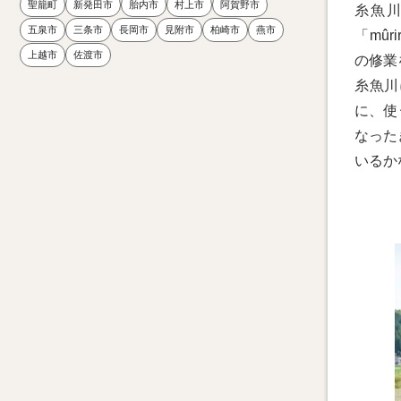
聖籠町
新発田市
胎内市
村上市
阿賀野市
糸魚
五泉市
三条市
長岡市
見附市
柏崎市
燕市
「mu
上越市
佐渡市
の修業
糸魚川
に、使
なった
いるか