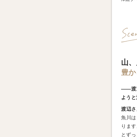
山、
豊か
――渡
ようと
渡辺さ
魚川は
ります
とずっ