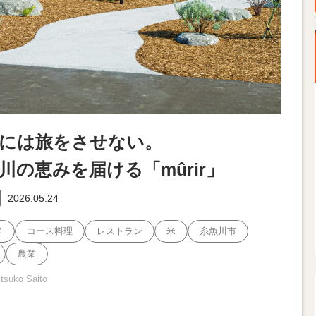
には旅をさせない。
川の恵みを届ける「mûrir」
2026.05.24
メ
コース料理
レストラン
米
糸魚川市
農業
Etsuko Saito