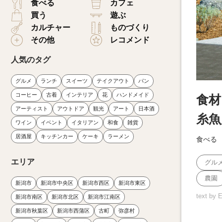
食べる
カフェ
買う
遊ぶ
カルチャー
ものづくり
その他
レコメンド
人気のタグ
グルメ
ランチ
スイーツ
テイクアウト
パン
コーヒー
古着
インテリア
花
ハンドメイド
食材
アーティスト
アウトドア
観光
アート
日本酒
糸魚
ワイン
イベント
イタリアン
和食
雑貨
居酒屋
キッチンカー
ケーキ
ラーメン
食べる
エリア
グル
農園
新潟市
新潟市中央区
新潟市西区
新潟市東区
text by 
新潟市南区
新潟市北区
新潟市江南区
新潟市秋葉区
新潟市西蒲区
古町
弥彦村