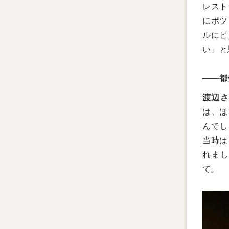
レスト
にポツ
ルにピ
い」と
――都
渡辺
は、ほ
んでし
当時は
れまし
て。