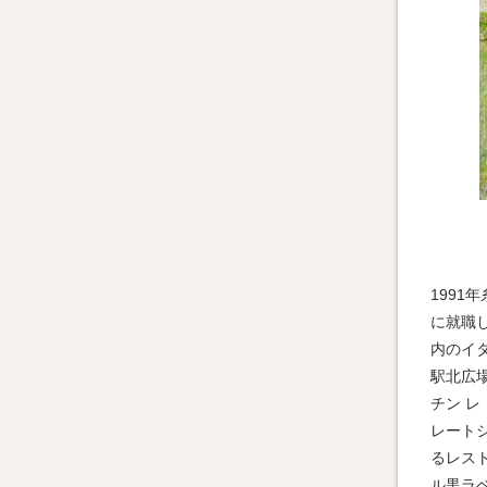
199
に就職
内のイ
駅北広
チン 
レート
るレスト
ル黒ラ