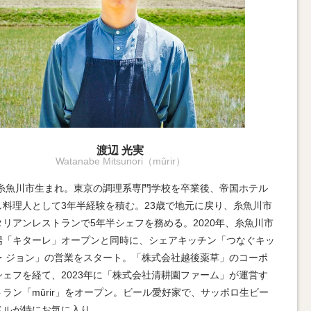
渡辺 光実
Watanabe Mitsunori（mûrir）
1年糸魚川市生まれ。東京の調理系専門学校を卒業後、帝国ホテル
し料理人として3年半経験を積む。23歳で地元に戻り、糸魚川市
タリアンレストランで5年半シェフを務める。2020年、糸魚川市
場「キターレ」オープンと同時に、シェアキッチン「つなぐキッ
レ・ジョン」の営業をスタート。「株式会社越後薬草」のコーポ
シェフを経て、2023年に「株式会社清耕園ファーム」が運営す
ラン「mûrir」をオープン。ビール愛好家で、サッポロ生ビー
ベルが特にお気に入り。