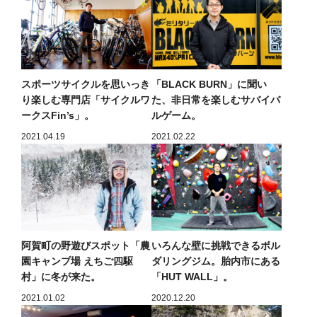
スポーツサイクルを思いっき
「BLACK BURN」に聞い
り楽しむ専門店「サイクルワ
た、非日常を楽しむサバイバ
ークスFin’s」。
ルゲーム。
2021.04.19
2021.02.22
阿賀町の野遊びスポット「農
いろんな壁に挑戦できるボル
園キャンプ場 えちご四駆
ダリングジム。胎内市にある
村」に冬が来た。
「HUT WALL」。
2021.01.02
2020.12.20