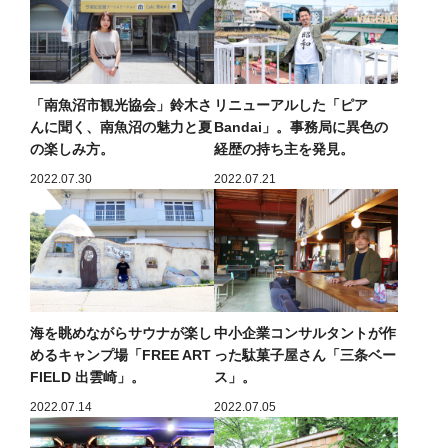
「南魚沼市観光協会」鈴木さ
リニューアルした「ピア
んに聞く、南魚沼の魅力と夏
Bandai」。事務局に異色の
の楽しみ方。
経歴の持ち主を発見。
2022.07.30
2022.07.21
海を眺めながらサウナが楽し
中小企業コンサルタントが作
めるキャンプ場「FREE ART
った駄菓子屋さん「三条ベー
FIELD 出雲崎」。
ス」。
2022.07.14
2022.07.05