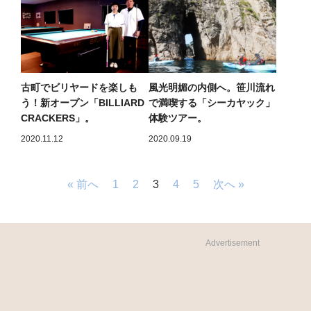
古町でビリヤードを楽しも
風光明媚の内側へ。笹川流れ
う！新オープン「BILLIARD
で満喫する「シーカヤック」
CRACKERS」。
体験ツアー。
2020.11.12
2020.09.19
« 前へ
1
2
3
4
5
次へ »
Advertisement