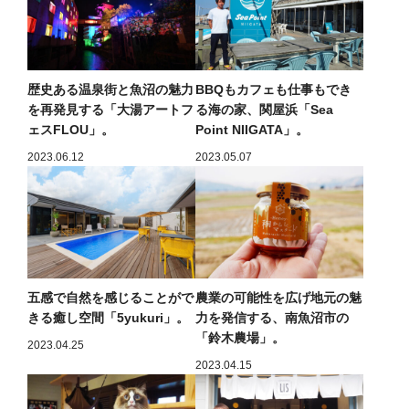
歴史ある温泉街と魚沼の魅力
BBQもカフェも仕事もでき
を再発見する「大湯アートフ
る海の家、関屋浜「Sea
ェスFLOU」。
Point NIIGATA」。
2023.06.12
2023.05.07
五感で自然を感じることがで
農業の可能性を広げ地元の魅
きる癒し空間「5yukuri」。
力を発信する、南魚沼市の
「鈴木農場」。
2023.04.25
2023.04.15