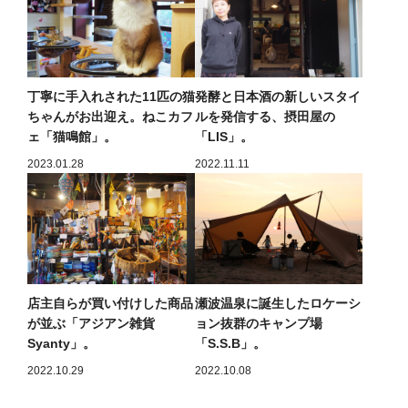
丁寧に手入れされた11匹の猫
発酵と日本酒の新しいスタイ
ちゃんがお出迎え。ねこカフ
ルを発信する、摂田屋の
ェ「猫鳴館」。
「LIS」。
2023.01.28
2022.11.11
店主自らが買い付けした商品
瀬波温泉に誕生したロケーシ
が並ぶ「アジアン雑貨
ョン抜群のキャンプ場
Syanty」。
「S.S.B」。
2022.10.29
2022.10.08